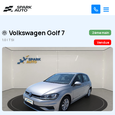
Volkswagen Golf 7
2ème main
1.0 l TSI
Vendue