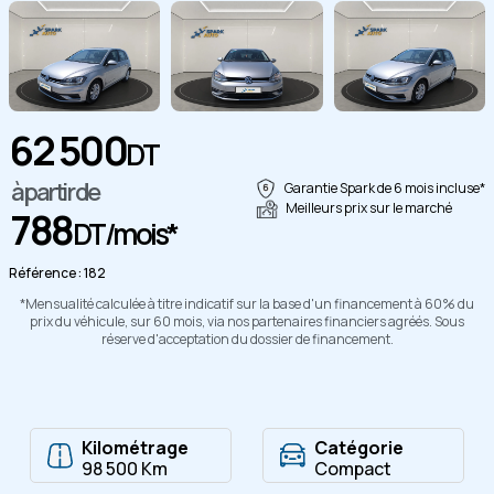
62 500
DT
Copier
à partir de
Garantie Spark de 6 mois incluse*
Meilleurs prix sur le marché
788
DT/mois*
Référence : 182
*Mensualité calculée à titre indicatif sur la base d'un financement à 60% du
prix du véhicule, sur 60 mois, via nos partenaires financiers agréés. Sous
réserve d'acceptation du dossier de financement.
Kilométrage
Catégorie
98 500 Km
Compact