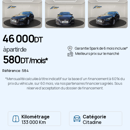
46 000
Copier
DT
à partir de
Garantie Spark de 6 mois incluse*
Meilleurs prix sur le marché
580
DT/mois*
Référence : 584
*Mensualité calculée à titre indicatif sur la base d'un financement à 60% du
prix du véhicule, sur 60 mois, via nos partenaires financiers agréés. Sous
réserve d'acceptation du dossier de financement.
Kilométrage
Catégorie
133 000 Km
Citadine