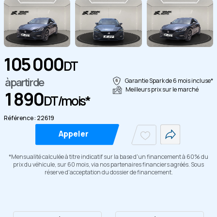
105 000
DT
Copier
à partir de
Garantie Spark de 6 mois incluse*
Meilleurs prix sur le marché
1 890
DT/mois*
Référence : 22619
Appeler
*Mensualité calculée à titre indicatif sur la base d'un financement à 60% du
prix du véhicule, sur 60 mois, via nos partenaires financiers agréés. Sous
réserve d'acceptation du dossier de financement.