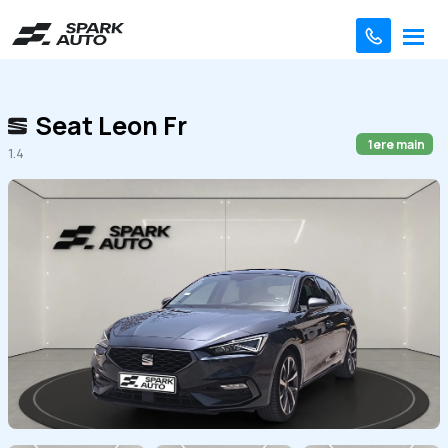
Seat Leon Fr
1ere main
1.4