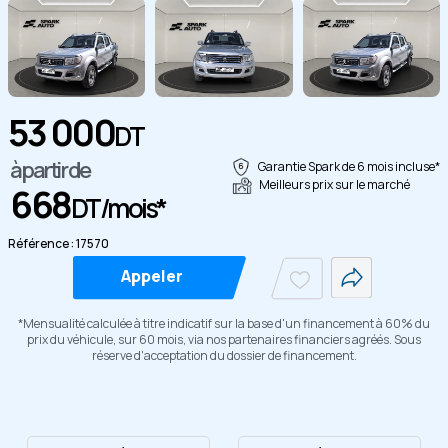
53 000
DT
Copier
à partir de
Garantie Spark de 6 mois incluse*
Meilleurs prix sur le marché
668
DT/mois*
Référence : 17570
Appeler
*Mensualité calculée à titre indicatif sur la base d'un financement à 60% du
prix du véhicule, sur 60 mois, via nos partenaires financiers agréés. Sous
réserve d'acceptation du dossier de financement.