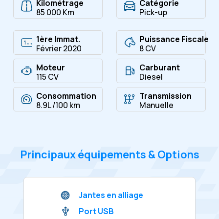
Kilométrage
Catégorie
85 000 Km
Pick-up
1ère Immat.
Puissance Fiscale
Février 2020
8 CV
Moteur
Carburant
115 CV
Diesel
Consommation
Transmission
8.9L /100 km
Manuelle
Principaux équipements & Options
Jantes en alliage
Port USB