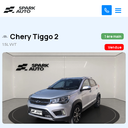
Chery Tiggo 2
1 ère main
1.5L VVT
Vendue