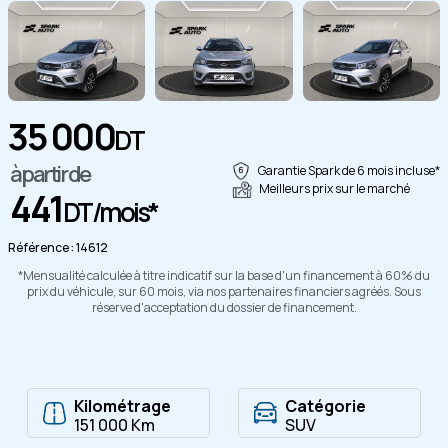
35 000
Copier
DT
à partir de
Garantie Spark de 6 mois incluse*
Meilleurs prix sur le marché
441
DT/mois*
Référence : 14612
*Mensualité calculée à titre indicatif sur la base d'un financement à 60% du
prix du véhicule, sur 60 mois, via nos partenaires financiers agréés. Sous
réserve d'acceptation du dossier de financement.
Kilométrage
Catégorie
151 000 Km
SUV