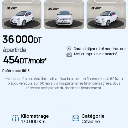
36 000
DT
Copier
à partir de
Garantie Spark de 6 mois incluse*
Meilleurs prix sur le marché
454
DT/mois*
Référence : 11618
*Mensualité calculée à titre indicatif sur la base d'un financement à 60% du
prix du véhicule, sur 60 mois, via nos partenaires financiers agréés. Sous
réserve d'acceptation du dossier de financement.
Kilométrage
Catégorie
170 000 Km
Citadine