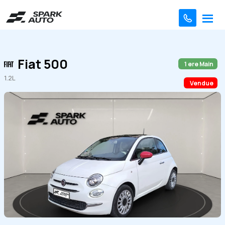
Fiat 500
1 ere Main
1.2L
Vendue