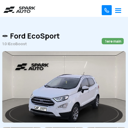
Ford EcoSport
1ere main
1.0 lEcoBoost