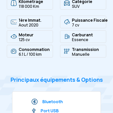
Kilométrage
Catégorie
118 000 Km
SUV
1ère Immat.
Puissance Fiscale
Aout 2020
7 cv
Moteur
Carburant
125 cv
Essence
Consommation
Transmission
6.1 L / 100 km
Manuelle
Principaux équipements & Options
Bluetooth
Port USB