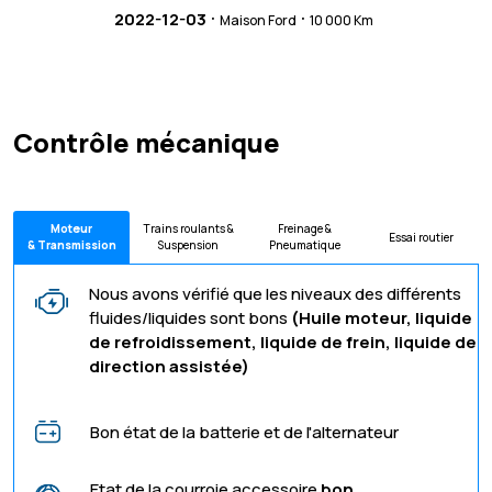
·
·
2022-12-03
Maison Ford
10 000 Km
Contrôle mécanique
Moteur
Trains roulants &
Freinage &
Essai routier
& Transmission
Suspension
Pneumatique
Nous avons vérifié que les niveaux des différents
fluides/liquides sont bons
(Huile moteur, liquide
de refroidissement, liquide de frein, liquide de
direction assistée)
Bon état de la batterie et de l'alternateur
Etat de la courroie accessoire
bon