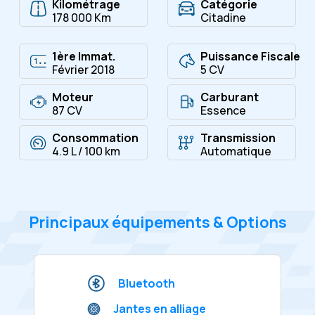
Kilométrage
Catégorie
178 000 Km
Citadine
1ère Immat.
Puissance Fiscale
Février 2018
5 CV
Moteur
Carburant
87 CV
Essence
Consommation
Transmission
4.9 L / 100 km
Automatique
Principaux équipements & Options
Bluetooth
Jantes en alliage